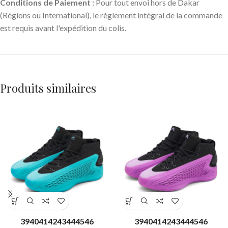
Conditions de Paiement :
Pour tout envoi hors de Dakar
(Régions ou International), le règlement intégral de la commande
est requis avant l'expédition du colis.
Produits similaires
39
40
41
42
43
44
45
46
39
40
41
42
43
44
45
46