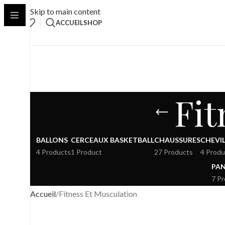
Skip to main content
ACCUEIL
SHOP
Fit
BALLONS
CERCEAUX BASKETBALL
CHAUSSURES
CHEVIL
4 Products
1 Product
27 Products
4 Produ
PAN
7 P
Accueil
Fitness Et Musculation