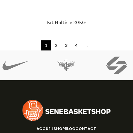
Kit Haltère 20KG
1
2
3
4
→
ACCUEIL
SHOP
BLOG
CONTACT