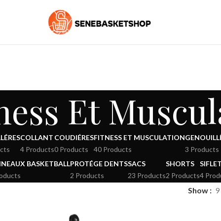
ness Et Muscul
LÉRES
COLLANT
COUDIÉRES
FITNESS ET MUSCULATION
GENOUILL
cts
4 Products
0 Products
40 Products
3 Products
NEAUX BASKETBALL
PROTÉGE DENTS
SACS
SHORTS
SIFLE
roducts
2 Products
23 Products
2 Products
4 Prod
Show
9