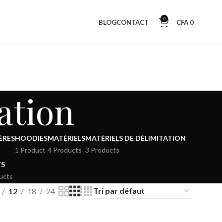
0
BLOG
CONTACT
CFA
0
ation
ÈRES
HOODIES
MATÉRIELS
MATÉRIELS DE DÉLIMITATION
1 Product
4 Products
3 Products
TS
ucts
12
18
24