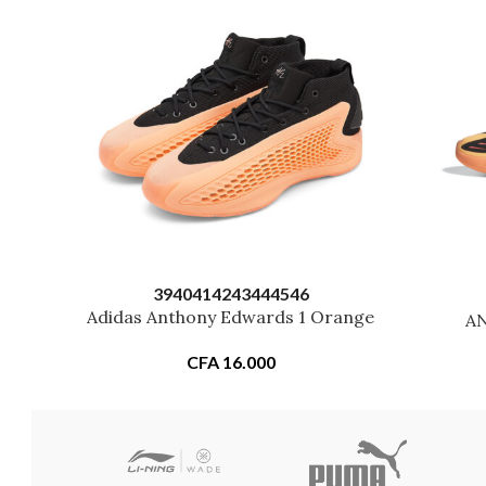
39
40
41
42
43
44
45
46
Adidas Anthony Edwards 1 Orange
A
CFA
16.000