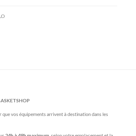
LO
EBASKETSHOP
que vos équipements arrivent à destination dans les
ous
24h à 48h maximum
, selon votre emplacement et la