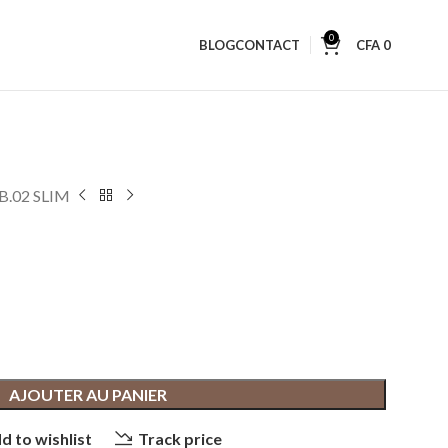
0
BLOG
CONTACT
CFA
0
.02 SLIM
AJOUTER AU PANIER
d to wishlist
Track price