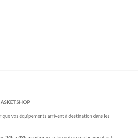
EBASKETSHOP
que vos équipements arrivent à destination dans les
ous
24h à 48h maximum
, selon votre emplacement et la