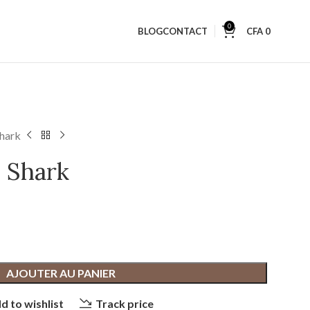
0
BLOG
CONTACT
CFA
0
Shark
0 Shark
AJOUTER AU PANIER
d to wishlist
Track price